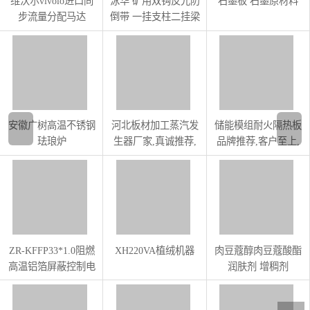
维沃尔vivolo进口同
泳华 矿用双钩反光防
石墨板 石墨原材料
步流量分配马达
倒带 一挂支柱二挂梁
扯紧带子别慌张
安徽广树高温不锈钢
河北板材加工蒸汽发
储能模组耐火隔热板
珐琅炉
生器厂家,真诚推荐,
品牌推荐,客户至上,
江苏佳禾供应
上海荣势环保科技供
应
ZR-KFFP33*1.0阻燃
XH220VA植绒机器
肉豆蔻醇肉豆蔻酸酯
高温铝箔屏蔽控制电
润肤剂 增稠剂
缆